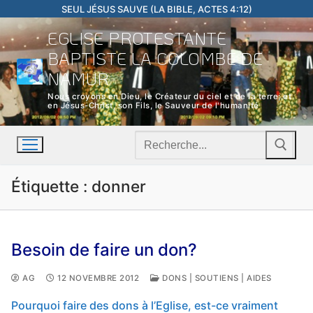
Aller
SEUL JÉSUS SAUVE (LA BIBLE, ACTES 4:12)
au
EGLISE PROTESTANTE
contenu
BAPTISTE LA COLOMBE DE
NAMUR
Nous croyons en Dieu, le Créateur du ciel et de la terre; et
en Jésus-Christ, son Fils, le Sauveur de l'humanité
Rechercher
:
Étiquette :
donner
Besoin de faire un don?
AG
12 NOVEMBRE 2012
DONS | SOUTIENS | AIDES
Pourquoi faire des dons à l’Eglise, est-ce vraiment