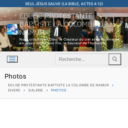
Aller
SEUL JÉSUS SAUVE (LA BIBLE, ACTES 4:12)
au
EGLISE PROTESTANTE
contenu
BAPTISTE LA COLOMBE DE
NAMUR
Nous croyons en Dieu, le Créateur du ciel et de la terre; et
en Jésus-Christ, son Fils, le Sauveur de l'humanité
Rechercher
:
Photos
EGLISE PROTESTANTE BAPTISTE LA COLOMBE DE NAMUR
DIVERS
GALERIE
PHOTOS