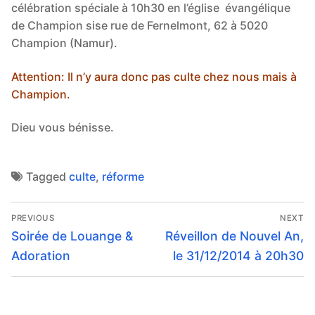
célébration spéciale à 10h30 en l’église évangélique
de Champion sise rue de Fernelmont, 62 à 5020
Champion (Namur).
Attention: Il n’y aura donc pas culte chez nous mais à
Champion.
Dieu vous bénisse.
Tagged
culte
,
réforme
Navigation
PREVIOUS
NEXT
de
Previous
Next
Soirée de Louange &
Réveillon de Nouvel An,
post:
post:
l’article
Adoration
le 31/12/2014 à 20h30