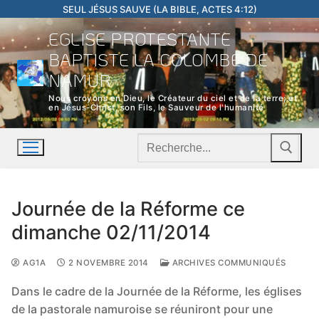
Aller
SEUL JÉSUS SAUVE (LA BIBLE, ACTES 4:12)
au
EGLISE PROTESTANTE
contenu
BAPTISTE LA COLOMBE DE
NAMUR
Nous croyons en Dieu, le Créateur du ciel et de la terre; et
en Jésus-Christ, son Fils, le Sauveur de l'humanité
Rechercher
:
Journée de la Réforme ce
dimanche 02/11/2014
AG1A
2 NOVEMBRE 2014
ARCHIVES COMMUNIQUÉS
Dans le cadre de la Journée de la Réforme, les églises
de la pastorale namuroise se réuniront pour une