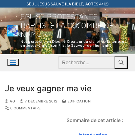
Aller
SEUL JÉSUS SAUVE (LA BIBLE, ACTES 4:12)
au
EGLISE PROTESTANTE
contenu
BAPTISTE LA COLOMBE DE
NAMUR
Nous croyons en Dieu, le Créateur du ciel et de la terre; et
en Jésus-Christ, son Fils, le Sauveur de l'humanité
Rechercher
:
Je veux gagner ma vie
AG
7 DÉCEMBRE 2012
EDIFICATION
0 COMMENTAIRE
Sommaire de cet article :
Introduction