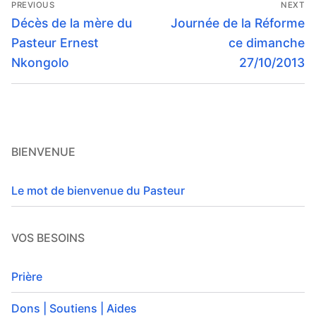
PREVIOUS
NEXT
de
Previous
Next
Décès de la mère du
Journée de la Réforme
post:
post:
l’article
Pasteur Ernest
ce dimanche
Nkongolo
27/10/2013
BIENVENUE
Le mot de bienvenue du Pasteur
VOS BESOINS
Prière
Dons | Soutiens | Aides