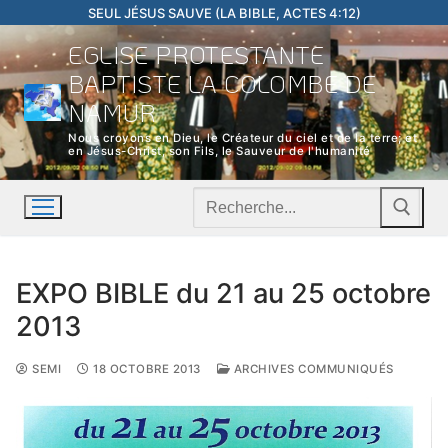
Aller
SEUL JÉSUS SAUVE (LA BIBLE, ACTES 4:12)
au
EGLISE PROTESTANTE
contenu
BAPTISTE LA COLOMBE DE
NAMUR
Nous croyons en Dieu, le Créateur du ciel et de la terre; et
en Jésus-Christ, son Fils, le Sauveur de l'humanité
Rechercher
:
EXPO BIBLE du 21 au 25 octobre
2013
SEMI
18 OCTOBRE 2013
ARCHIVES COMMUNIQUÉS