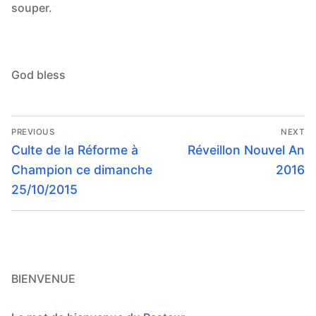
souper.
God bless
Navigation
PREVIOUS
NEXT
de
Previous
Next
Culte de la Réforme à
Réveillon Nouvel An
post:
post:
l’article
Champion ce dimanche
2016
25/10/2015
BIENVENUE