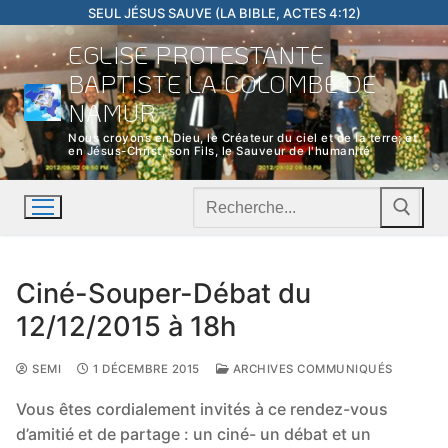
Aller
SEUL JÉSUS SAUVE (LA BIBLE, ACTES 4:12)
au
EGLISE PROTESTANTE
contenu
BAPTISTE LA COLOMBE DE
NAMUR
Nous croyons en Dieu, le Créateur du ciel et de la terre; et
en Jésus-Christ, son Fils, le Sauveur de l'humanité
Rechercher
:
Ciné-Souper-Débat du
12/12/2015 à 18h
SEMI
1 DÉCEMBRE 2015
ARCHIVES COMMUNIQUÉS
Vous êtes cordialement invités à ce rendez-vous
d’amitié et de partage : un ciné- un débat et un