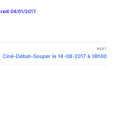
rcredi 04/01/2017
.
NEXT
Next
Ciné-Débat–Souper le 14-08-2017 à 18h00
post: