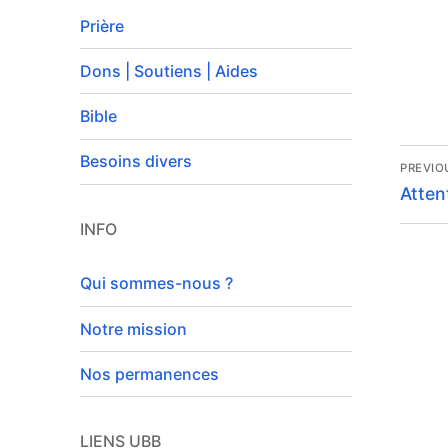
Prière
Dons | Soutiens | Aides
Bible
Na
Besoins divers
PREVIO
Previ
de
Atten
post:
INFO
l’a
Qui sommes-nous ?
Notre mission
Nos permanences
LIENS UBB