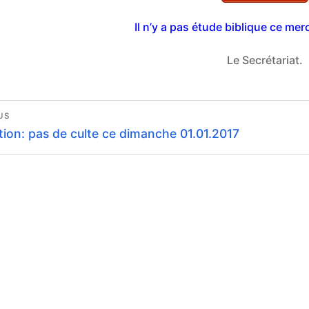
Il n’y a pas étude biblique ce me
Le Secrétariat.
vigation
US
ous
tion: pas de culte ce dimanche 01.01.2017
rticle