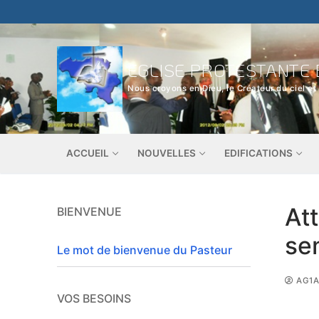
Aller
au
contenu
EGLISE PROTESTANTE 
Nous croyons en Dieu, le Créateur du ciel et 
ACCUEIL
NOUVELLES
EDIFICATIONS
Att
BIENVENUE
se
Le mot de bienvenue du Pasteur
AG1A
VOS BESOINS