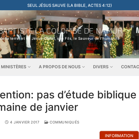
SEUL JÉSUS SAUVE (LA BIBLE, ACTES 4:12)
BAPTISTE LA COLOMBE DE NAMUR
de la terre; et en Jésus-Christ, son Fils, le Sauveur de l'humanité
MINISTÈRES
A PROPOS DE NOUS
DIVERS
CONTA
ention: pas d’étude biblique
maine de janvier
4 JANVIER 2017
COMMUNIQUÉS
INFORMATION