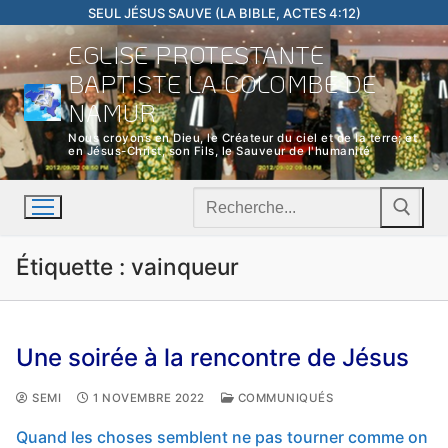
Aller
SEUL JÉSUS SAUVE (LA BIBLE, ACTES 4:12)
au
EGLISE PROTESTANTE
contenu
BAPTISTE LA COLOMBE DE
NAMUR
Nous croyons en Dieu, le Créateur du ciel et de la terre; et
en Jésus-Christ, son Fils, le Sauveur de l'humanité
Rechercher
:
Étiquette :
vainqueur
Une soirée à la rencontre de Jésus
SEMI
1 NOVEMBRE 2022
COMMUNIQUÉS
Quand les choses semblent ne pas tourner comme on