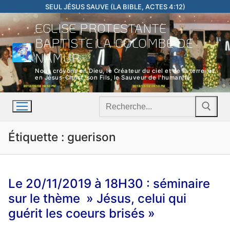
Aller
SEUL JÉSUS SAUVE (LA BIBLE, ACTES 4:12)
au
EGLISE PROTESTANTE
contenu
BAPTISTE LA COLOMBE DE
NAMUR
Nous croyons en Dieu, le Créateur du ciel et de la terre; et
en Jésus-Christ, son Fils, le Sauveur de l'humanité
Rechercher
:
Étiquette :
guerison
Le 20/11/2019 à 18H30 : séminaire
sur le thème » Jésus, celui qui
guérit les coeurs brisés »