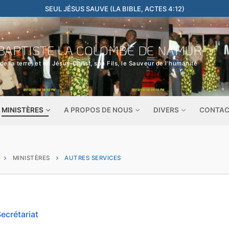
SEUL JÉSUS SAUVE (LA BIBLE, ACTES 4:12)
BAPTISTE LA COLOMBE DE NAMUR
de la terre; et en Jésus-Christ, son Fils, le Sauveur de l'humanité
MINISTÈRES
A PROPOS DE NOUS
DIVERS
CONTA
MINISTÈRES
AUTRES SERVICES
ecrétariat