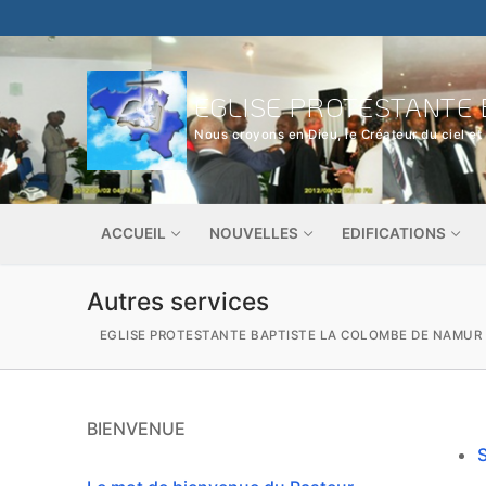
Aller
au
contenu
EGLISE PROTESTANTE 
Nous croyons en Dieu, le Créateur du ciel et 
ACCUEIL
NOUVELLES
EDIFICATIONS
Autres services
EGLISE PROTESTANTE BAPTISTE LA COLOMBE DE NAMUR
BIENVENUE
S